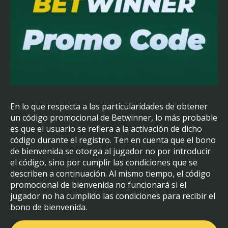
En lo que respecta a las particularidades de obtener
un código promocional de Betwinner, lo más probable
es que el usuario se refiera a la activación de dicho
código durante el registro. Ten en cuenta que el bono
de bienvenida se otorga al jugador no por introducir
el código, sino por cumplir las condiciones que se
describen a continuación. Al mismo tiempo, el código
promocional de bienvenida no funcionará si el
jugador no ha cumplido las condiciones para recibir el
bono de bienvenida.