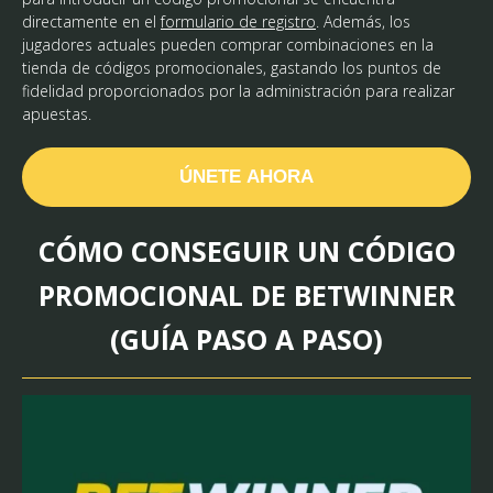
directamente en el
formulario de registro
. Además, los
jugadores actuales pueden comprar combinaciones en la
tienda de códigos promocionales, gastando los puntos de
fidelidad proporcionados por la administración para realizar
apuestas.
ÚNETE AHORA
CÓMO CONSEGUIR UN CÓDIGO
PROMOCIONAL DE BETWINNER
(GUÍA PASO A PASO)