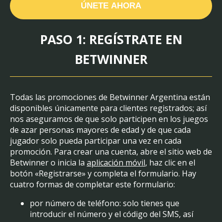
ÚNETE AHORA
PASO 1: REGÍSTRATE EN
BETWINNER
Todas las promociones de Betwinner Argentina están
disponibles únicamente para clientes registrados; así
nos aseguramos de que solo participen en los juegos
de azar personas mayores de edad y de que cada
jugador solo pueda participar una vez en cada
promoción. Para crear una cuenta, abre el sitio web de
Betwinner o inicia la
aplicación móvil
, haz clic en el
botón «Registrarse» y completa el formulario. Hay
cuatro formas de completar este formulario:
por número de teléfono: solo tienes que
introducir el número y el código del SMS, así