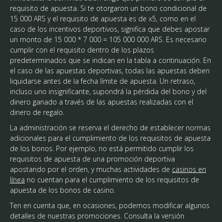
requisito de apuesta. Si te otorgaron un bono condicional de
15 000 ARS y el requisito de apuesta es de x5, como en el
caso de los incentivos deportivos, significa que debes apostar
un monto de 15 000 * 7 000 = 105 000 000 ARS. Es necesario
cumplir con el requisito dentro de los plazos
predeterminados que se indican en la tabla a continuación. En
el caso de las apuestas deportivas, todas las apuestas deben
liquidarse antes de la fecha límite de apuesta. Un retraso,
incluso uno insignificante, supondrá la pérdida del bono y del
dinero ganado a través de las apuestas realizadas con el
dinero de regalo.
La administración se reserva el derecho de establecer normas
adicionales para el cumplimiento de los requisitos de apuesta
de los bonos. Por ejemplo, no está permitido cumplir los
requisitos de apuesta de una promoción deportiva
apostando por el orden, y muchas actividades de
casinos en
línea
no cuentan para el cumplimiento de los requisitos de
apuesta de los bonos de casino.
Ten en cuenta que, en ocasiones, podemos modificar algunos
detalles de nuestras promociones. Consulta la versión