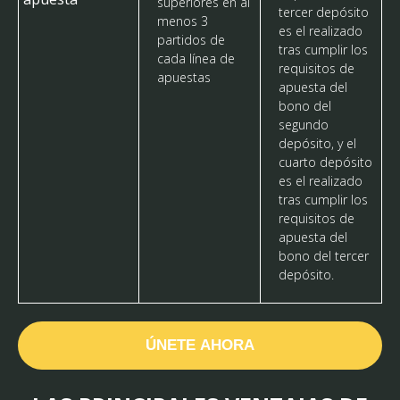
superiores en al
tercer depósito
menos 3
es el realizado
partidos de
tras cumplir los
cada línea de
requisitos de
apuestas
apuesta del
bono del
segundo
depósito, y el
cuarto depósito
es el realizado
tras cumplir los
requisitos de
apuesta del
bono del tercer
depósito.
ÚNETE AHORA