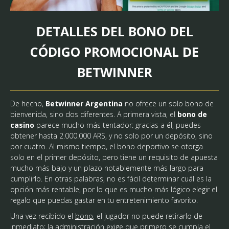
DETALLES DEL BONO DEL
CÓDIGO PROMOCIONAL DE
BETWINNER
De hecho,
Betwinner Argentina
no ofrece un solo bono de
bienvenida, sino dos diferentes. A primera vista, el
bono de
casino
parece mucho más tentador: gracias a él, puedes
obtener hasta 2.000.000 ARS, y no solo por un depósito, sino
por cuatro. Al mismo tiempo, el bono deportivo se otorga
solo en el primer depósito, pero tiene un requisito de apuesta
mucho más bajo y un plazo notablemente más largo para
cumplirlo. En otras palabras, no es fácil determinar cuál es la
opción más rentable, por lo que es mucho más lógico elegir el
regalo que puedas gastar en tu entretenimiento favorito.
Una vez recibido el
bono
, el jugador no puede retirarlo de
inmediato; la administración exige que primero se cumpla el