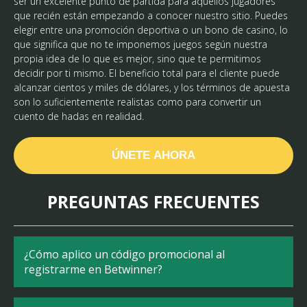
ser un excelente punto de partida para aquellos jugadores
que recién están empezando a conocer nuestro sitio. Puedes
elegir entre una promoción deportiva o un bono de casino, lo
que significa que no te imponemos juegos según nuestra
propia idea de lo que es mejor, sino que te permitimos
decidir por ti mismo. El beneficio total para el cliente puede
alcanzar cientos y miles de dólares, y los términos de apuesta
son lo suficientemente realistas como para convertir un
cuento de hadas en realidad.
ÚNETE AHORA
PREGUNTAS FRECUENTES
¿Cómo aplico un código promocional al
registrarme en Betwinner?