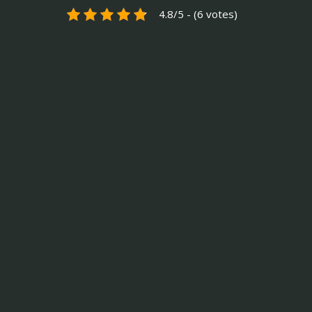
4.8/5 - (6 votes)