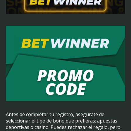
Antes de completar tu registro, asegúrate de
seleccionar el tipo de bono que prefieras: apuestas
deportivas o casino. Puedes rechazar el regalo, pero