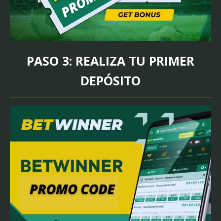
PASO 3: REALIZA TU PRIMER
DEPÓSITO