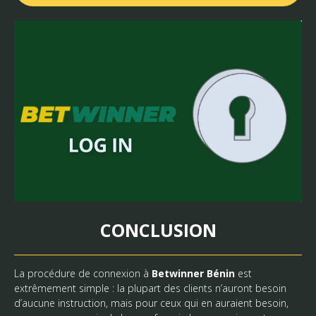
CONCLUSION
La procédure de connexion à
Betwinner Bénin
est
extrêmement simple : la plupart des clients n’auront besoin
d’aucune instruction, mais pour ceux qui en auraient besoin,