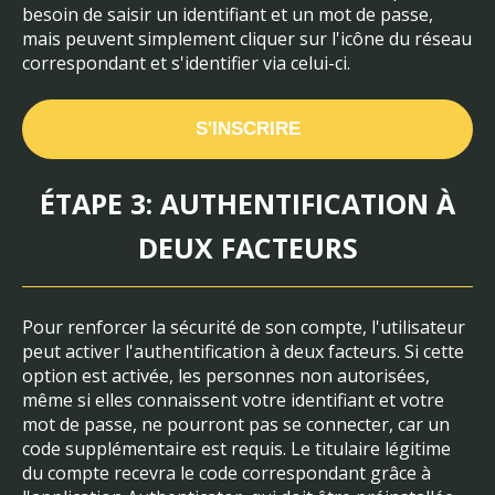
besoin de saisir un identifiant et un mot de passe,
mais peuvent simplement cliquer sur l'icône du réseau
correspondant et s'identifier via celui-ci.
S'INSCRIRE
ÉTAPE 3: AUTHENTIFICATION À
DEUX FACTEURS
Pour renforcer la sécurité de son compte, l'utilisateur
peut activer l'authentification à deux facteurs. Si cette
option est activée, les personnes non autorisées,
même si elles connaissent votre identifiant et votre
mot de passe, ne pourront pas se connecter, car un
code supplémentaire est requis. Le titulaire légitime
du compte recevra le code correspondant grâce à