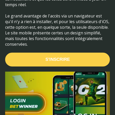
temps réel.
Le grand avantage de l'accès via un navigateur est
qu'il n'y a rien à installer, et pour les utilisateurs d'iOS,
cette option est, en quelque sorte, la seule disponible.
Le site mobile présente certes un design simplifié,
mais toutes les fonctionnalités sont intégralement
conservées.
S'INSCRIRE