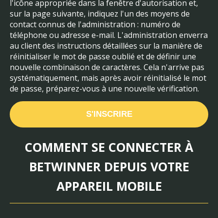
l'icône appropriée dans la fenêtre d'autorisation et,
sur la page suivante, indiquez l'un des moyens de
contact connus de l'administration : numéro de
téléphone ou adresse e-mail. L'administration enverra
au client des instructions détaillées sur la manière de
réinitialiser le mot de passe oublié et de définir une
nouvelle combinaison de caractères. Cela n'arrive pas
systématiquement, mais après avoir réinitialisé le mot
de passe, préparez-vous à une nouvelle vérification.
S'INSCRIRE
COMMENT SE CONNECTER À
BETWINNER DEPUIS VOTRE
APPAREIL MOBILE