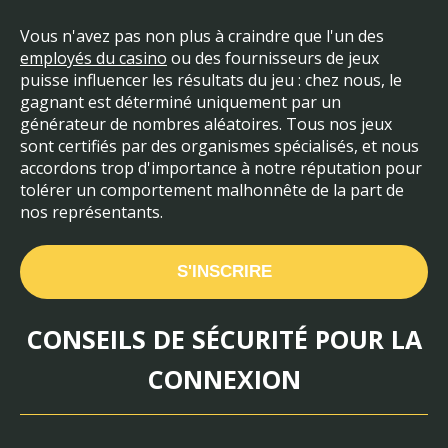
Vous n'avez pas non plus à craindre que l'un des
employés du casino
ou des fournisseurs de jeux
puisse influencer les résultats du jeu : chez nous, le
gagnant est déterminé uniquement par un
générateur de nombres aléatoires. Tous nos jeux
sont certifiés par des organismes spécialisés, et nous
accordons trop d'importance à notre réputation pour
tolérer un comportement malhonnête de la part de
nos représentants.
S'INSCRIRE
CONSEILS DE SÉCURITÉ POUR LA
CONNEXION