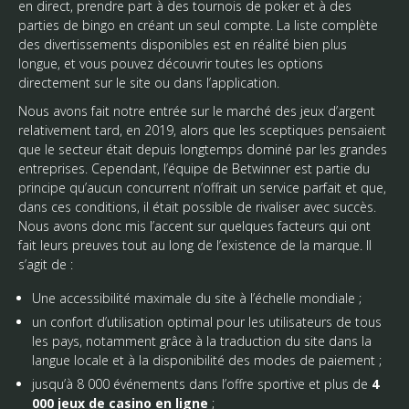
en direct, prendre part à des tournois de poker et à des
parties de bingo en créant un seul compte. La liste complète
des divertissements disponibles est en réalité bien plus
longue, et vous pouvez découvrir toutes les options
directement sur le site ou dans l’application.
Nous avons fait notre entrée sur le marché des jeux d’argent
relativement tard, en 2019, alors que les sceptiques pensaient
que le secteur était depuis longtemps dominé par les grandes
entreprises. Cependant, l’équipe de Betwinner est partie du
principe qu’aucun concurrent n’offrait un service parfait et que,
dans ces conditions, il était possible de rivaliser avec succès.
Nous avons donc mis l’accent sur quelques facteurs qui ont
fait leurs preuves tout au long de l’existence de la marque. Il
s’agit de :
Une accessibilité maximale du site à l’échelle mondiale ;
un confort d’utilisation optimal pour les utilisateurs de tous
les pays, notamment grâce à la traduction du site dans la
langue locale et à la disponibilité des modes de paiement ;
jusqu’à 8 000 événements dans l’offre sportive et plus de
4
000 jeux de casino en ligne
;