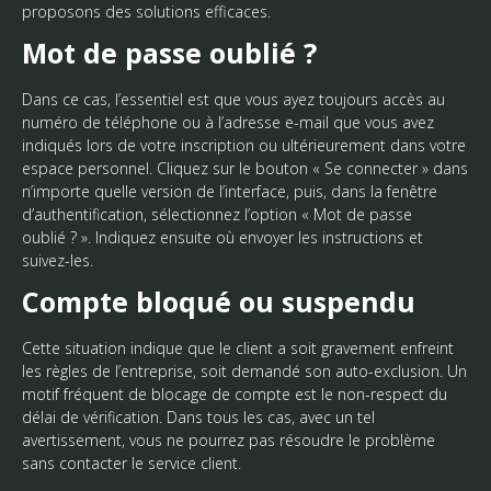
proposons des solutions efficaces.
Mot de passe oublié ?
Dans ce cas, l’essentiel est que vous ayez toujours accès au
numéro de téléphone ou à l’adresse e-mail que vous avez
indiqués lors de votre inscription ou ultérieurement dans votre
espace personnel. Cliquez sur le bouton « Se connecter » dans
n’importe quelle version de l’interface, puis, dans la fenêtre
d’authentification, sélectionnez l’option « Mot de passe
oublié ? ». Indiquez ensuite où envoyer les instructions et
suivez-les.
Compte bloqué ou suspendu
Cette situation indique que le client a soit gravement enfreint
les règles de l’entreprise, soit demandé son auto-exclusion. Un
motif fréquent de blocage de compte est le non-respect du
délai de vérification. Dans tous les cas, avec un tel
avertissement, vous ne pourrez pas résoudre le problème
sans contacter le service client.