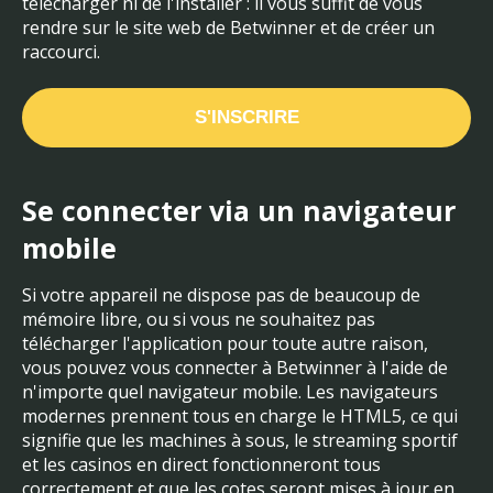
télécharger ni de l'installer : il vous suffit de vous
rendre sur le site web de Betwinner et de créer un
raccourci.
S'INSCRIRE
Se connecter via un navigateur
mobile
Si votre appareil ne dispose pas de beaucoup de
mémoire libre, ou si vous ne souhaitez pas
télécharger l'application pour toute autre raison,
vous pouvez vous connecter à Betwinner à l'aide de
n'importe quel navigateur mobile. Les navigateurs
modernes prennent tous en charge le HTML5, ce qui
signifie que les machines à sous, le streaming sportif
et les casinos en direct fonctionneront tous
correctement et que les cotes seront mises à jour en