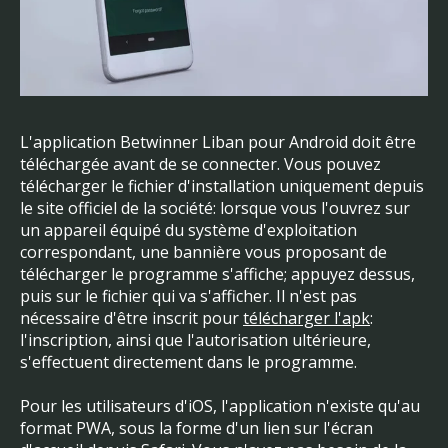
L'application Betwinner Liban pour Android doit être
téléchargée avant de se connecter. Vous pouvez
télécharger le fichier d'installation uniquement depuis
le site officiel de la société: lorsque vous l'ouvrez sur
un appareil équipé du système d'exploitation
correspondant, une bannière vous proposant de
télécharger le programme s'affiche; appuyez dessus,
puis sur le fichier qui va s'afficher. Il n'est pas
nécessaire d'être inscrit pour
télécharger l'apk
:
l'inscription, ainsi que l'autorisation ultérieure,
s'effectuent directement dans le programme.
Pour les utilisateurs d'iOS, l'application n'existe qu'au
format PWA, sous la forme d'un lien sur l'écran