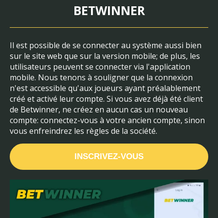
BETWINNER
Il est possible de se connecter au système aussi bien
sur le site web que sur la version mobile; de plus, les
utilisateurs peuvent se connecter via l'application
mobile. Nous tenons à souligner que la connexion
n'est accessible qu'aux joueurs ayant préalablement
créé et activé leur compte. Si vous avez déjà été client
de Betwinner, ne créez en aucun cas un nouveau
compte: connectez-vous à votre ancien compte, sinon
vous enfreindrez les règles de la société.
INSCRIVEZ-VOUS