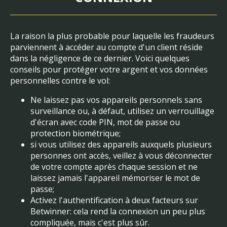
La raison la plus probable pour laquelle les fraudeurs
parviennent à accéder au compte d'un client réside
dans la négligence de ce dernier. Voici quelques
conseils pour protéger votre argent et vos données
personnelles contre le vol:
Ne laissez pas vos appareils personnels sans
surveillance ou, à défaut, utilisez un verrouillage
d'écran avec code PIN, mot de passe ou
protection biométrique;
si vous utilisez des appareils auxquels plusieurs
personnes ont accès, veillez à vous déconnecter
de votre compte après chaque session et ne
laissez jamais l'appareil mémoriser le mot de
passe;
Activez l'authentification à deux facteurs sur
Betwinner: cela rend la connexion un peu plus
compliquée, mais c'est plus sûr.