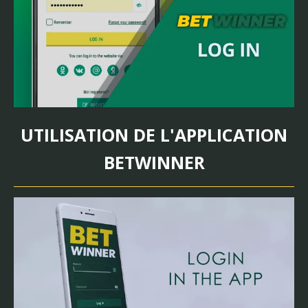
UTILISATION DE L'APPLICATION
BETWINNER