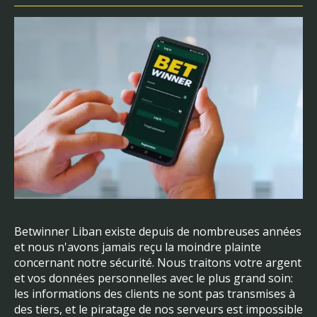
Betwinner Liban existe depuis de nombreuses années
et nous n'avons jamais reçu la moindre plainte
concernant notre sécurité. Nous traitons votre argent
et vos données personnelles avec le plus grand soin:
les informations des clients ne sont pas transmises à
des tiers, et le piratage de nos serveurs est impossible