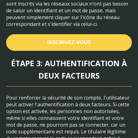
sont inscrits via les réseaux sociaux n'ont pas besoin
de saisir un identifiant et un mot de passe, mais
peuvent simplement cliquer sur l'icône du réseau
correspondant et s'identifier via celui-ci.
INSCRIVEZ-VOUS
ÉTAPE 3: AUTHENTIFICATION À
DEUX FACTEURS
Pour renforcer la sécurité de son compte, l'utilisateur
peut activer l'authentification à deux facteurs. Si cette
option est activée, les personnes non autorisées,
même si elles connaissent votre identifiant et votre
mot de passe, ne pourront pas se connecter, car un
code supplémentaire est requis. Le titulaire légitime