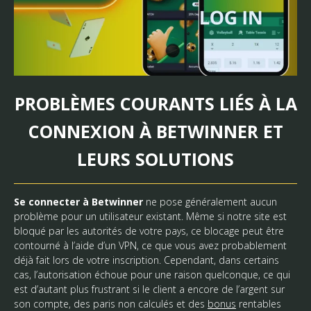
PROBLÈMES COURANTS LIÉS À LA
CONNEXION À BETWINNER ET
LEURS SOLUTIONS
Se connecter à Betwinner
ne pose généralement aucun
problème pour un utilisateur existant. Même si notre site est
bloqué par les autorités de votre pays, ce blocage peut être
contourné à l’aide d’un VPN, ce que vous avez probablement
déjà fait lors de votre inscription. Cependant, dans certains
cas, l’autorisation échoue pour une raison quelconque, ce qui
est d’autant plus frustrant si le client a encore de l’argent sur
son compte, des paris non calculés et des
bonus
rentables