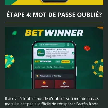
ÉTAPE 4: MOT DE PASSE OUBLIÉ?
Il arrive à tout le monde d'oublier son mot de passe,
mais il n'est pas si difficile de récupérer l'accès à son