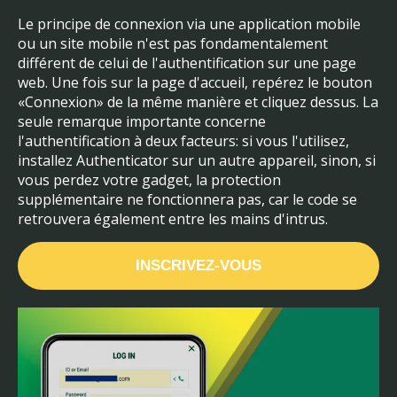
Le principe de connexion via une application mobile
ou un site mobile n'est pas fondamentalement
différent de celui de l'authentification sur une page
web. Une fois sur la page d'accueil, repérez le bouton
«Connexion» de la même manière et cliquez dessus. La
seule remarque importante concerne
l'authentification à deux facteurs: si vous l'utilisez,
installez Authenticator sur un autre appareil, sinon, si
vous perdez votre gadget, la protection
supplémentaire ne fonctionnera pas, car le code se
retrouvera également entre les mains d'intrus.
INSCRIVEZ-VOUS