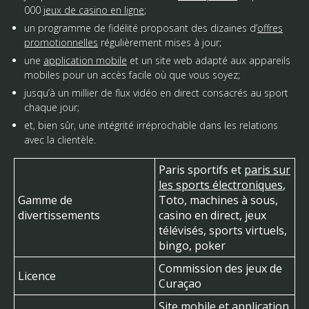
000
jeux de casino en ligne
;
un programme de fidélité proposant des dizaines d’
offres
promotionnelles
régulièrement mises à jour;
une
application mobile
et un site web adapté aux appareils
mobiles pour un accès facile où que vous soyez;
jusqu’à un millier de flux vidéo en direct consacrés au sport
chaque jour;
et, bien sûr, une intégrité irréprochable dans les relations
avec la clientèle.
Paris sportifs et
paris sur
les sports électroniques
,
Gamme de
Toto, machines à sous,
divertissements
casino en direct, jeux
télévisés, sports virtuels,
bingo, poker
Commission des jeux de
Licence
Curaçao
Site mobile et application