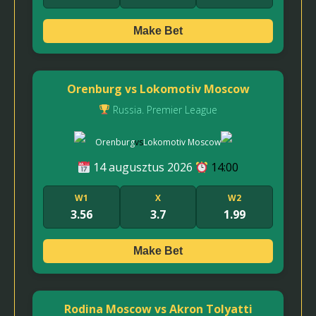
Make Bet
Orenburg vs Lokomotiv Moscow
Russia. Premier League
Orenburg
vs
Lokomotiv Moscow
14 augusztus 2026
14:00
W1
X
W2
3.56
3.7
1.99
Make Bet
Rodina Moscow vs Akron Tolyatti