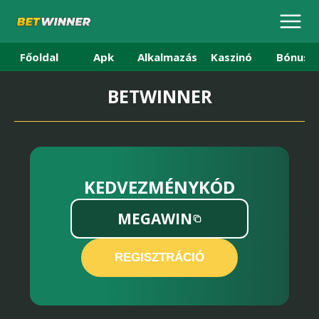
Főoldal
Apk
Alkalmazás
Kaszinó
Bónusz
BETWINNER
KEDVEZMÉNYKÓD
MEGAWIN
REGISZTRÁCIÓ