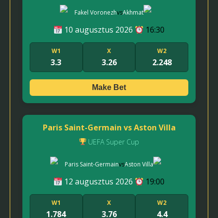
Fakel Voronezh
vs
Akhmat
10 augusztus 2026
16:30
W1
X
W2
3.3
3.26
2.248
Make Bet
Paris Saint-Germain vs Aston Villa
UEFA Super Cup
Paris Saint-Germain
vs
Aston Villa
12 augusztus 2026
19:00
W1
X
W2
1.784
3.76
4.4