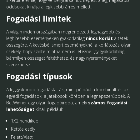
sikerült elérnie, hogy versenytársaihoz képest a legmagasabb
oddsokat kínálja a legkisebb árrés mellett.
Fogadási limitek
A világ minden országában megrendezett legnagyobb és
leghíresebb eseményeken gyakorlatilag
nincs korlát
a tétek
összegére. A kevésbé ismert eseményeknél a korlátozás olyan
csekély, hogy szinte mintha nem is létezne. Így gyakorlatilag
bármilyen összeget feltéthetsz, és nagy nyereményeket
szerezhetsz.
Fogadási típusok
A leggyakoribb fogadásfajták, mint például a kombinált és az
egyedi fogadások, a játékosok körében a legnépszerűbbek. A
BetWinner egy olyan fogadóiroda, amely
számos fogadási
lehetőséget
kínál, például:
1X2 hendikep
Kettős esély
Felett/Alatt