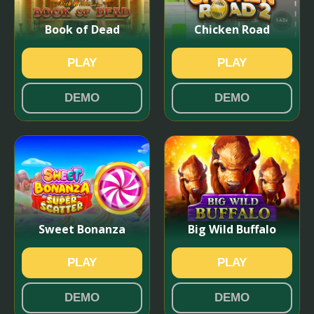
Book of Dead
Chicken Road
PLAY
PLAY
DEMO
DEMO
Sweet Bonanza
Big Wild Buffalo
PLAY
PLAY
DEMO
DEMO