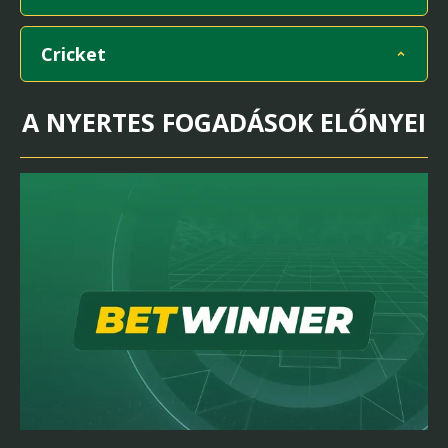
Cricket
A NYERTES FOGADÁSOK ELŐNYEI