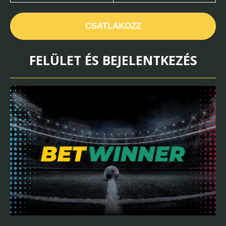
CSATLAKOZZ
FELÜLET ÉS BEJELENTKEZÉS