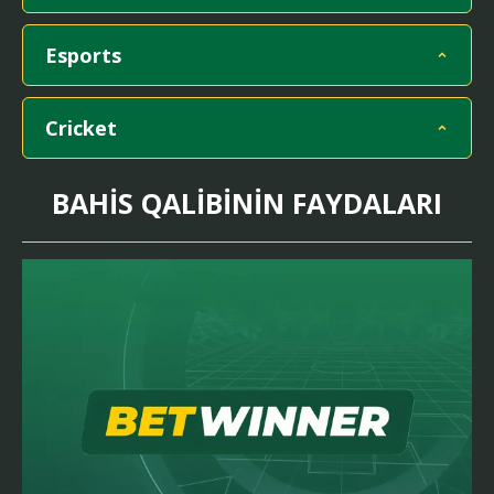
Esports
Cricket
BAHIS QALIBININ FAYDALARI