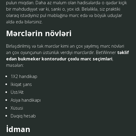
pulun miqdarı. Daha az məlum olan hadisələrdə o qədər kiçik
bir məhdudiyyət var ki, sanki o, yox idi. Beləliklə, siz praktiki
olaraq istədiyiniz pul məbləğinə mərc edə və böyük uduşlar
əldə edə bilərsiniz.
Mərclərin növləri
Birləşdirilmiş və tək mərclər kimi ən çox yayılmış mərc növləri
ən çox oyunçunun üstünlük verdiyi mərclərdir. BetWinner
təklif
edən bukmeker kontorudur çoxlu mərc seçimləri
,
məsələn:
1X2 handikap
İkiqat şans
Üst/Alt
Asiya handikapı
Xüsusi
Dəqiq hesab
İdman