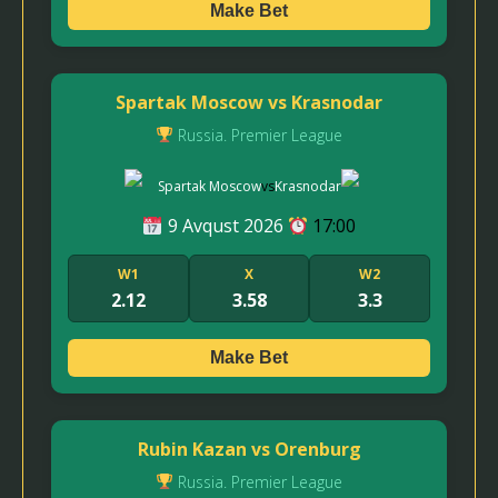
Make Bet
Spartak Moscow vs Krasnodar
Russia. Premier League
Spartak Moscow
vs
Krasnodar
9 Avqust 2026
17:00
W1
X
W2
2.12
3.58
3.3
Make Bet
Rubin Kazan vs Orenburg
Russia. Premier League