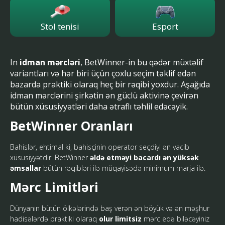
Stol tenisi
Esport
In
idman mərcləri
, BetWinner-in bu qədər müxtəlif
variantları və hər biri üçün çoxlu seçim təklif edən
bazarda praktiki olaraq heç bir rəqibi yoxdur. Aşağıda
idman mərclərini şirkətin ən güclü aktivinə çevirən
bütün xüsusiyyətləri daha ətraflı təhlil edəcəyik.
BetWinner Oranları
Bahislər, ehtimal ki, bahisçinin operator seçdiyi ən vacib
xüsusiyyətdir. BetWinner
əldə etməyi bacardı ən yüksək
əmsallar
bütün rəqibləri ilə müqayisədə minimum marja ilə.
Mərc Limitləri
Dünyanın bütün ölkələrində baş verən ən böyük və ən məşhur
hadisələrdə praktiki olaraq
olur limitsiz
mərc edə biləcəyiniz