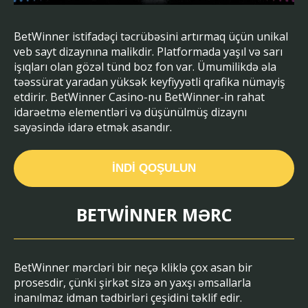
BetWinner istifadəçi təcrübəsini artırmaq üçün unikal
veb sayt dizaynına malikdir. Platformada yaşıl və sarı
işıqları olan gözəl tünd boz fon var. Ümumilikdə əla
təəssürat yaradan yüksək keyfiyyətli qrafika nümayiş
etdirir. BetWinner Casino-nu BetWinner-in rahat
idarəetmə elementləri və düşünülmüş dizaynı
sayəsində idarə etmək asandır.
İNDI QOŞULUN
BETWINNER MƏRC
BetWinner mərcləri bir neçə kliklə çox asan bir
prosesdir, çünki şirkət sizə ən yaxşı əmsallarla
inanılmaz idman tədbirləri çeşidini təklif edir.