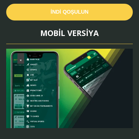
İNDI QOŞULUN
MOBIL VERSIYA