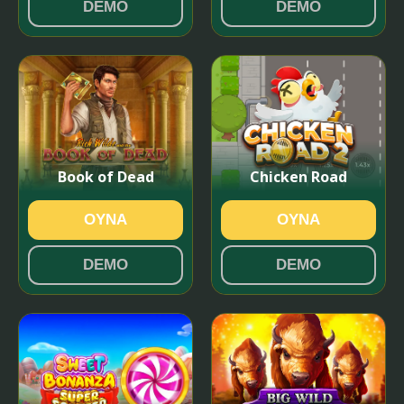
DEMO
DEMO
Book of Dead
Chicken Road
OYNA
OYNA
DEMO
DEMO