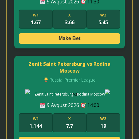
9 Avqust 2026
11:30
W1
X
W2
1.67
3.66
5.45
Make Bet
Zenit Saint Petersburg vs Rodina
Moscow
Russia. Premier League
Zenit Saint Petersburg
vs
Rodina Moscow
9 Avqust 2026
14:00
W1
X
W2
1.144
7.7
19