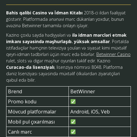
Bahis qalibi Casino və İdman Kitabı
2018-ci ildən fəaliyyət
göstərir. Platformada ənənəvi mərc dükanları yoxdur, bunun
əvəzinə Betwinner tamamilə onlayn işləyir.
Kazino çoxlu sayda hədiyyələri və
ilə idman mərcləri etmək
imkanı sayəsində məşhurlaşıb. yüksək əmsallar
. Portalda
istifadəçilər həmçinin televiziya şouları və siyasət kimi müxtəlif
qeyri-idman tədbirləri üçün mərc edə bilərlər.
Betwinner Casino
rulet, slots və digər məşhur oyunları təklif edir. Kazino
Curacao-da lisenziyalı
, lisenziya nömrəsi 8048. Platforma
dəniz lisenziyası sayəsində müxtəlif ölkələrdən ziyarətçiləri
qəbul edə bilir.
Brend
BetWinner
Promo kodu
Mövcud platformalar
Android, iOS, Veb
Mobil pul çıxarılması
Canlı mərc