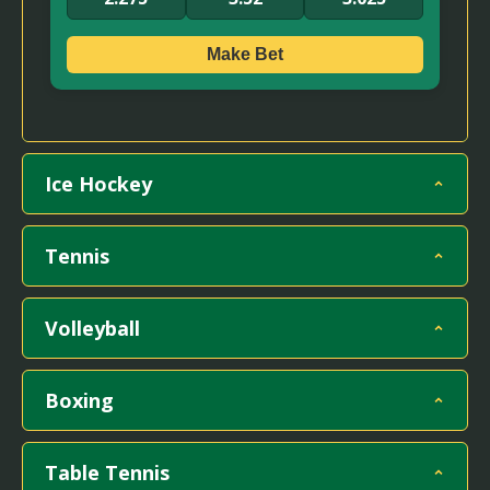
Make Bet
Ice Hockey
Tennis
Volleyball
Boxing
Table Tennis