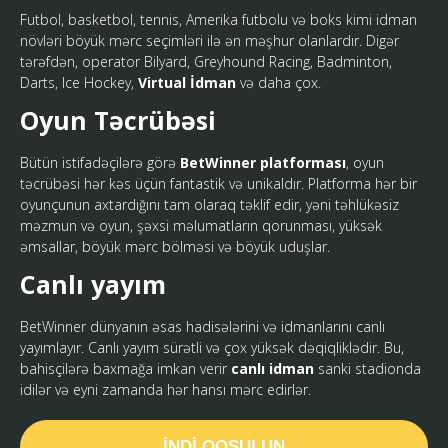
Futbol, ​​basketbol, ​​tennis, Amerika futbolu və boks kimi idman
növləri böyük mərc seçimləri ilə ən məşhur olanlardır. Digər
tərəfdən, operator Bilyard, Greyhound Racing, Badminton,
Darts, Ice Hockey,
Virtual İdman
və daha çox.
Oyun Təcrübəsi
Bütün istifadəçilərə görə
BetWinner platforması
, oyun
təcrübəsi hər kəs üçün fantastik və unikaldır. Platforma hər bir
oyunçunun axtardığını tam olaraq təklif edir, yəni təhlükəsiz
məzmun və oyun, şəxsi məlumatların qorunması, yüksək
əmsallar, böyük mərc bölməsi və böyük uduşlar.
Canlı yayım
BetWinner dünyanın əsas hadisələrini və idmanlarını canlı
yayımlayır. Canlı yayım sürətli və çox yüksək dəqiqliklədir. Bu,
bahisçilərə baxmağa imkan verir
canlı idman
sanki stadionda
idilər və eyni zamanda hər hansı mərc edirlər.
İNDI QOŞULUN