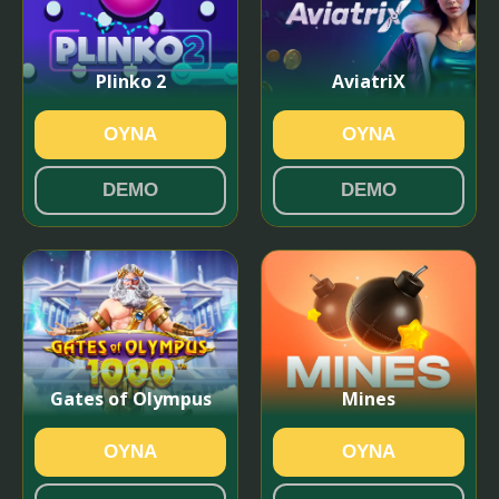
Plinko 2
AviatriX
OYNA
OYNA
DEMO
DEMO
Gates of Olympus
Mines
OYNA
OYNA