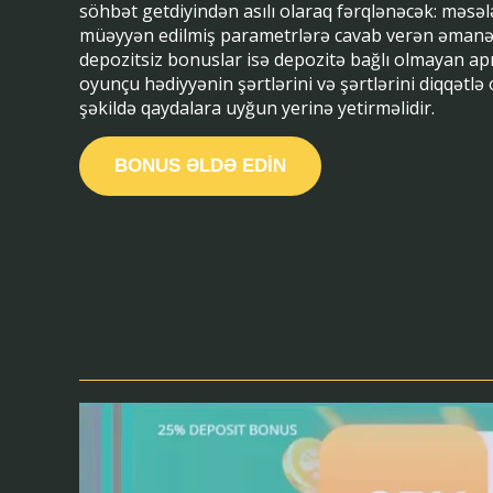
söhbət getdiyindən asılı olaraq fərqlənəcək: məsəl
müəyyən edilmiş parametrlərə cavab verən əmanət q
depozitsiz bonuslar isə depozitə bağlı olmayan apri
oyunçu hədiyyənin şərtlərini və şərtlərini diqqətlə 
şəkildə qaydalara uyğun yerinə yetirməlidir.
BONUS ƏLDƏ EDIN