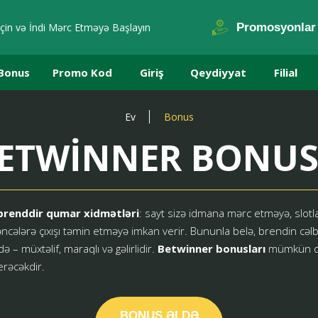
Promosyonlar
çin və İndi Mərc Etməyə Başlayın
Bonus
Promo Kod
Giriş
Qeydiyyat
Filial
Ev
Bonus
ETWINNER BONU
 brenddir qumar xidmətləri
: sayt sizə idmana mərc etməyə, slotla
ncələrə çıxışı təmin etməyə imkan verir. Bununla belə, brendin cəlb
– müxtəlif, maraqlı və gəlirlidir.
Betwinner bonusları
mümkün qəd
rəcəkdir.
BONUS ƏLDƏ