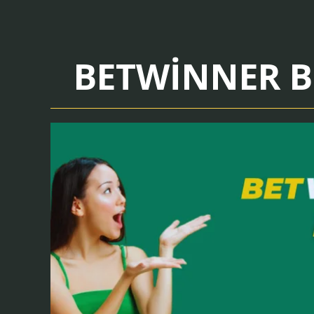
BETWINNER 