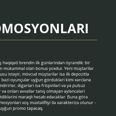
OMOSYONLARI
 həqiqəti brendin ilk günlərindən öyrəndik: bir
çün mükəmməl olan bonus yoxdur. Yeni müştərilər
usu istəyir, mövcud müştərilər isə ilk depozitlə
; bəzi oyunçular uyğun gördükləri kimi xərclənə
dirirlər, digərləri isə frispinləri və ya pulsuz
 və onları əvvəllər tanış olmayan əyləncələri
tdiklərini maraqlı hesab edəcəklər. Buna görə
syonları xoş müxtəlifliyi ilə xarakterizə olunur -
 uyğun promo tapacaq.