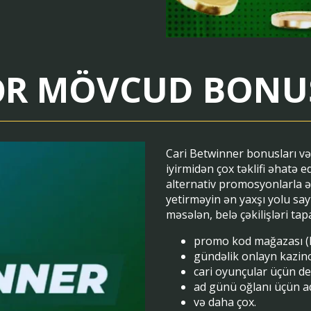
ƏR MÖVCUD BONU
Cari Betwinner bonusları və
iyirmidən çox təklifi əhatə ed
alternativ promosyonlarla əv
yetirməyin ən yaxşı yolu sa
məsələn, belə çəkilişləri tapa
promo kod mağazası (lo
gündəlik onlayn kazino
cari oyunçular üçün d
ad günü oğlanı üçün a
və daha çox.