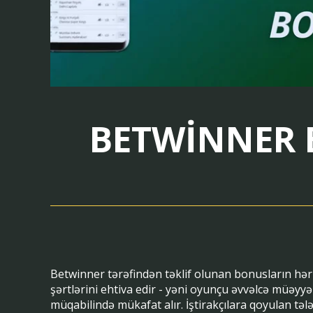
BETWINNER 
Betwinner tərəfindən təklif olunan bonusların hə
şərtlərini ehtiva edir - yəni oyunçu əvvəlcə müəyy
müqabilində mükafat alır. İştirakçılara qoyulan t