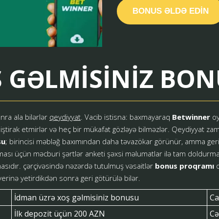
BONUS ƏLDƏ EDIN
 GƏLMISINIZ BO
nra ala bilərlər
qeydiyyat
. Vacib istisna: baxmayaraq
Betwinner
o
ştirak etmirlər və heç bir mükafat gözləyə bilməzlər. Qeydiyyat zama
su
; birincisi məbləğ baxımından daha təvazökar görünür, amma geri 
nması üçün məcburi şərtlər anketi şəxsi məlumatlar ilə tam doldurm
masıdır. çərçivəsində nəzərdə tutulmuş vəsaitlər
bonus proqramı
yerinə yetirdikdən sonra geri götürülə bilər.
İdman üzrə xoş gəlmisiniz bonusu
Ca
İlk depozit üçün 200 AZN
Cə