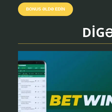
BONUS ƏLDƏ EDIN
DIG