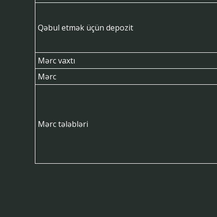
Qəbul etmək üçün depozit
Mərc vaxtı
Mərc
Mərc tələbləri