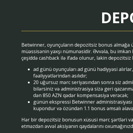
DEP
Betwinner, oyunçuların depozitsiz bonus almağa üm
müəssisənin yaxşı nümunəsidir. Əvvəla, bu imkan
çeşiddə cashback ilə ifadə olunur, lakin depozitsiz
ad günü oyunçuları ad günü hədiyyəsi alırlar,
fəaliyyətlərindən asılıdır;
20 uğursuz mərc seriyasından sonra siz admin
bilərsiniz və administrasiya sizə geri qazan
dən 850 AZN qədər kompensasiya verəcək;
günün ekspressi Betwinner administrasiyası 
kupondur və özündən 1.1 bonus əmsalı əlavə 
Hər bir depozitsiz bonusun xüsusi mərc şərtləri var
etməzdən əvvəl aksiyanın qaydalarını oxumağınızd