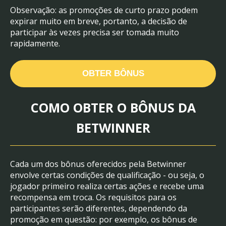
Observação: as promoções de curto prazo podem
expirar muito em breve, portanto, a decisão de
participar às vezes precisa ser tomada muito
rapidamente.
OBTER BÔNUS
COMO OBTER O BÔNUS DA
BETWINNER
Cada um dos bônus oferecidos pela Betwinner
envolve certas condições de qualificação - ou seja, o
jogador primeiro realiza certas ações e recebe uma
recompensa em troca. Os requisitos para os
participantes serão diferentes, dependendo da
promoção em questão: por exemplo, os bônus de