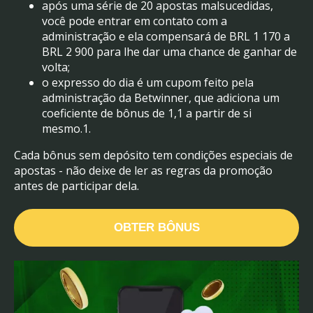
após uma série de 20 apostas malsucedidas,
você pode entrar em contato com a
administração e ela compensará de BRL 1 170 a
BRL 2 900 para lhe dar uma chance de ganhar de
volta;
o expresso do dia é um cupom feito pela
administração da Betwinner, que adiciona um
coeficiente de bônus de 1,1 a partir de si
mesmo.1.
Cada bônus sem depósito tem condições especiais de
apostas - não deixe de ler as regras da promoção
antes de participar dela.
OBTER BÔNUS