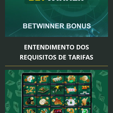
ENTENDIMENTO DOS
REQUISITOS DE TARIFAS