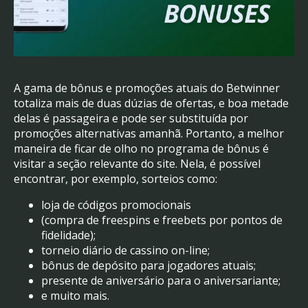
A gama de bônus e promoções atuais do Betwinner
totaliza mais de duas dúzias de ofertas, e boa metade
delas é passageira e pode ser substituída por
promoções alternativas amanhã. Portanto, a melhor
maneira de ficar de olho no programa de bônus é
visitar a seção relevante do site. Nela, é possível
encontrar, por exemplo, sorteios como:
loja de códigos promocionais
(compra de freespins e freebets por pontos de
fidelidade);
torneio diário de cassino on-line;
bônus de depósito para jogadores atuais;
presente de aniversário para o aniversariante;
e muito mais.