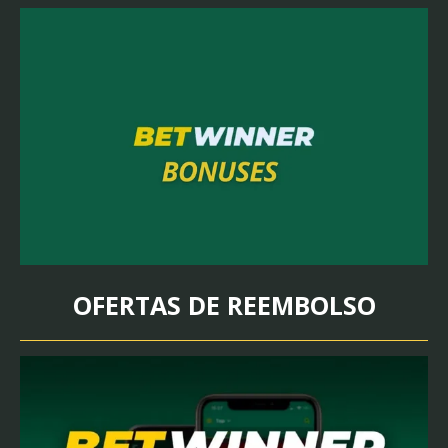
OFERTAS DE REEMBOLSO