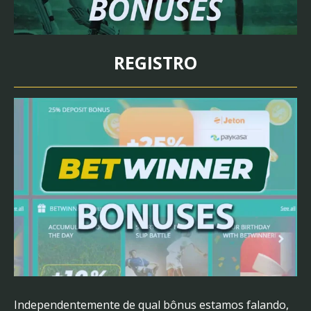
REGISTRO
Independentemente de qual bônus estamos falando,