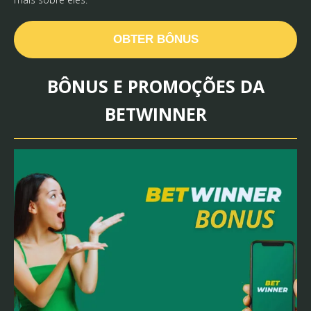
OBTER BÔNUS
BÔNUS E PROMOÇÕES DA
BETWINNER