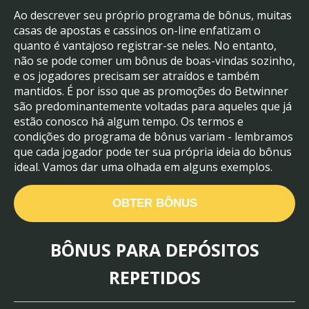
Ao descrever seu próprio programa de bônus, muitas
casas de apostas e cassinos on-line enfatizam o
quanto é vantajoso registrar-se neles. No entanto,
não se pode comer um bônus de boas-vindas sozinho,
e os jogadores precisam ser atraídos e também
mantidos. É por isso que as promoções do Betwinner
são predominantemente voltadas para aqueles que já
estão conosco há algum tempo. Os termos e
condições do programa de bônus variam - lembramos
que cada jogador pode ter sua própria ideia do bônus
ideal. Vamos dar uma olhada em alguns exemplos.
OBTER BÔNUS
BÔNUS PARA DEPÓSITOS
REPETIDOS