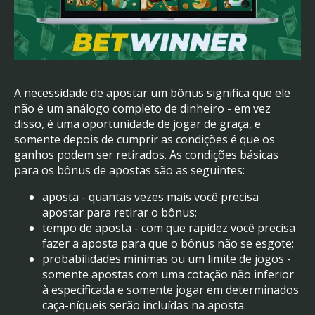
A necessidade de apostar um bônus significa que ele
não é um análogo completo de dinheiro - em vez
disso, é uma oportunidade de jogar de graça, e
somente depois de cumprir as condições é que os
ganhos podem ser retirados. As condições básicas
para os bônus de apostas são as seguintes:
aposta - quantas vezes mais você precisa
apostar para retirar o bônus;
tempo de aposta - com que rapidez você precisa
fazer a aposta para que o bônus não se esgote;
probabilidades mínimas ou um limite de jogos -
somente apostas com uma cotação não inferior
à especificada e somente jogar em determinados
caça-níqueis serão incluídas na aposta.