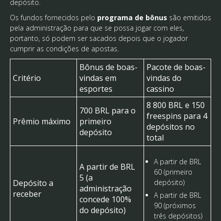
depósito.
Os fundos fornecidos pelo
programa de bônus
são emitidos
pela administração para que se possa jogar com eles,
portanto, só podem ser sacados depois que o jogador
cumprir as condições de apostas.
Bônus de boas-
Pacote de boas-
Critério
vindas em
vindas do
esportes
cassino
8 800 BRL e 150
700 BRL para o
freespins para 4
Prêmio máximo
primeiro
depósitos no
depósito
total
A partir de BRL
A partir de BRL
60 (primeiro
5 (a
Depósito a
depósito)
administração
receber
A partir de BRL
concede 100%
90 (próximos
do depósito)
três depósitos)