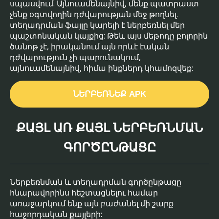
սպասվում. Այնուամենայնիվ, մենք պատրաստ
չենք օգտվողին դժվարության մեջ թողնել.
տեղադրման ֆայլը կարելի է ներբեռնել մեր
պաշտոնական կայքից: Թեև այս մեթոդը բոլորին
ծանոթ չէ, իրականում այն ​​որևէ էական
դժվարություն չի պարունակում,
այնուամենայնիվ, հիմա ինքներդ կհամոզվեք:
ՆԵՐԲԵՌՆԵՔ APK
ՔԱՅԼ ԱՌ ՔԱՅԼ ՆԵՐԲԵՌՆՄԱՆ
ԳՈՐԾԸՆԹԱՑԸ
Ներբեռնման և տեղադրման գործընթացը
հնարավորինս հեշտացնելու համար
առաջարկում ենք այն բաժանել մի շարք
հաջորդական քայլերի: