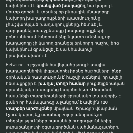
նախկինում է
գրանցված խաղացող
, նա կարող է
մուտք գործել և տեսնել իր ընթացիկ մնացորդը,
նախորդ խաղադրույքների պատմությունը,
չհաշվարկված խաղադրույքները, հետևել և
զարգացնել առաջընթացը խաղադրույքների
բոնուսներում: Խնդրում ենք նկատի ունենալ, որ
խաղացողը չի կարող գրանցել երկրորդ հաշիվ, եթե
նախկինում գրանցվել է. սա կհամարվի
իրավախախտում:
Betwinner-ի բջջային հավելվածը թույլ է տալիս
խաղացողներին լիցքավորել իրենց հաշիվները, ինչը
օրինական հատկություն է՝ հաշվի առնելով, որ ավելի
հետաքրքիր է.
խաղալ փողի համար
բուքմեյքերական
գրասենյակի և առցանց կազինո հետ. Վճարման
հասանելի տարբերակների շրջանակը տպավորիչ է,
քանի որ համակարգը աջակցում է ավելին
120
տարբեր արժույթներ
միայնակ. Ծրագրի վճարման
էջում կարող եք ստանալ բոլոր անհրաժեշտ
տեղեկությունները հասանելի ուղղություններից
յուրաքանչյուրի օգտագործման սահմանաչափերի,