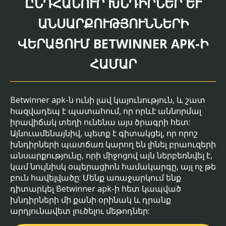
ԸՆԴՀԱՆՈՒՐ ԽՆԴԻՐՆԵՐ ԵՒ Ա
ՆՍԱՐՔՈՒԹՅՈՒՆՆԵՐԻ Վ
ԵՐԱՑՈՒՄ BETWINNER APK-Ի Հ
ԱՄԱՐ
Betwinner apk-ն ունի լավ կայունություն, և շատ
հազվադեպ է պատահում, որ որևէ աննորմալ
իրավիճակ տեղի ունենա այս ծրագրի հետ:
Այնուամենայնիվ, պետք է գիտակցել, որ որոշ
խնդիրների պատճառ կարող են լինել բրաուզերի
անսարքությունը, որի միջոցով այն ներբեռնվել է,
կամ նույնիսկ օպերացիոն համակարգը, այլ ոչ թե
բուն հավելվածը: Մենք առաջարկում ենք
դիտարկել Betwinner apk-ի հետ կապված
խնդիրների մի քանի օրինակ և դրանք
արդյունավետ լուծելու մեթոդներ: