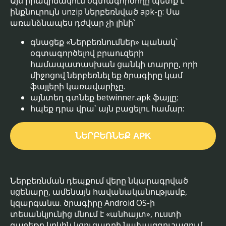
Այս իրավիճակում օգտագործողը պետք է
ինքնուրույն unzip ներբեռնված apk-ը: Սա
առանձնապես դժվար չի լինի՝
գնացեք «Ներբեռնումներ» պանակ՝
օգտագործելով բրաուզերի
համապատասխան ցանկի տարրը, որի
միջոցով ներբեռնել եք ծրագիրը կամ
ֆայլերի կառավարիչը.
այնտեղ գտնեք betwinner.apk ֆայլը;
հպեք դրա վրա՝ այն բացելու համար:
ՆԵՐԲԵՌՆԵՔ APK
Ներբեռնման դեպքում վերը նկարագրված
սցենարը, ամենայն հավանականությամբ,
կզարգանա. ծրագիրը Android OS-ի
տեսանկյունից մնում է «անհայտ», ուստի
գաջեթը կրկին կցուցադրի նախազգուշացում,