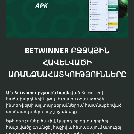
BETWINNER ԲՋՋԱՅԻՆ
ՀԱՎԵԼՎԱԾԻ
ԱՌԱՆՁՆԱՀԱՏԿՈՒԹՅՈՒՆՆԵՐԸ
Այն
Betwinner բջջային հավելված
Betwinner-ի
հաճախորդներին թույլ է տալիս օգտագործել
ինտերֆեյսի այլ տարբերակներում հայտնաբերված
գործառույթների ողջ շրջանակը:
Եթե ​​դեռ չունեք հաշիվ, կարող եք օգտագործել
հավելվածը
գրանցել հաշիվ
և հետագայում ստուգել
այն՝ տրամադրելով փաստաթղթեր: Եթե ​​դա