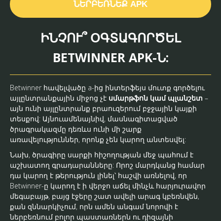
ՆԵՐԲԵՌՆԵՔ APK
ԻՆՉՈՒ՞ ՕԳՏԱԳՈՐԾԵԼ
BETWINNER APK-Ն:
Betwinner հավելվածը a-ից ինտերֆեյս մուտք գործելու
այլընտրանքային միջոց չէ
սմարթֆոն կամ պլանշետ
–
այն ունի այլընտրանք բրաուզերում բջջային կայքի
տեսքով: Այնուամենայնիվ, մասնագիտացված
ծրագրակազմը դեռևս ունի մի շարք
առավելություններ, որոնք չեն կարող անտեսվել:
Նախ, ծրագիրը սարքի հիշողության մեջ պահում է
աշխատող գրադարանները: Որոշ մարդկանց համար
դա կարող է թերություն լինել՝ հաշվի առնելով, որ
Betwinner-ը կարող է ի վերջո աճել մինչև հարյուրավոր
մեգաբայթ, բայց էջերը շատ ավելի արագ կբեռնվեն,
քան զննարկիչում, որն ամեն անգամ նորովի է
ներբեռնում բոլոր պաստառներն ու դիզայնի