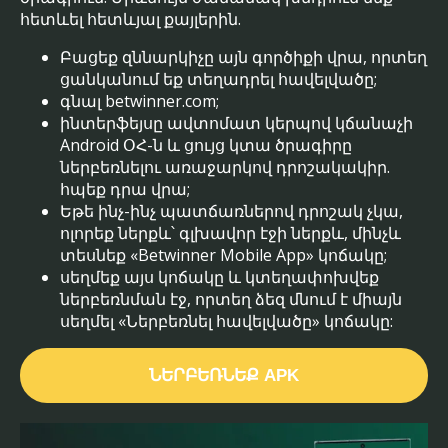
հետևել հետևյալ քայլերին.
Բացեք զննարկիչը այն գործիքի վրա, որտեղ
ցանկանում եք տեղադրել հավելվածը;
գնալ betwinner.com;
ինտերֆեյսը ավտոմատ կերպով կճանաչի
Android ՕՀ-ն և ցույց կտա ծրագիրը
ներբեռնելու առաջարկով դրոշակակիր.
հպեք դրա վրա;
Եթե ​​ինչ-ինչ պատճառներով դրոշակ չկա,
ոլորեք ներքև՝ գլխավոր էջի ներքև, մինչև
տեսնեք «Betwinner Mobile App» կոճակը;
սեղմեք այս կոճակը և կտեղափոխվեք
ներբեռնման էջ, որտեղ ձեզ մնում է միայն
սեղմել «Ներբեռնել հավելվածը» կոճակը:
ՆԵՐԲԵՌՆԵՔ APK