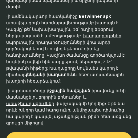
վարկավորման պայմանների և միջնորդավճարի
մասին:
-ի ամենակարևոր հատկանիշը
Betwinner apk
առավելագույն հարմարավետությամբ խաղալն է:
Կազմը՝ թե՛ նախախաղային, թե՛ ուղիղ եթերում,
ներկայացված է ամբողջությամբ.
խաղադրույքներ
սպորտային իրադարձությունների վրա
արդի
գործակիցներով և ուղիղ եթերում դիտեք
հանդիպումները: Կազինո ժամանցը գործարկվում է
նույնիսկ ավելի հին սարքերում, ներառյալ 2024
թվականի հիթերը: Խաղացողը նույնպես կարող է
միանալ
կենդանի խաղատուն
և հեռուստատեսային
խաղերի հեռարձակում:
-ի օգտագործողը
բջջային հավելված
իրավունք ունի
մասնակցելու բոլորին
բոնուսներ և
առաջխաղացումներ
վարչակազմի կողմից։ Եթե ​​նա
որևէ խնդիր կամ հարց ունի, անմիջապես դիմումից
նա կարող է կապվել աջակցության թիմի հետ առցանց
զրույցի միջոցով: