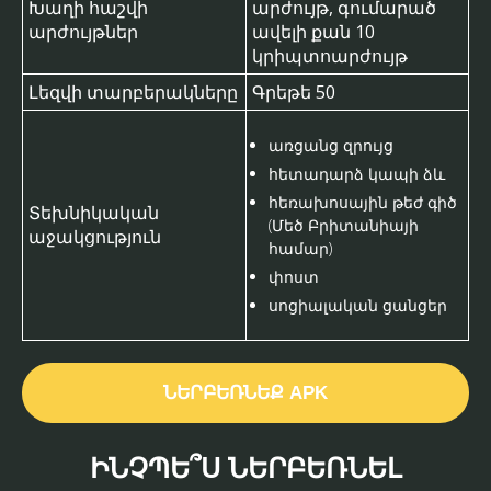
Խաղի հաշվի
արժույթ, գումարած
արժույթներ
ավելի քան 10
կրիպտոարժույթ
Լեզվի տարբերակները
Գրեթե 50
առցանց զրույց
հետադարձ կապի ձև
հեռախոսային թեժ գիծ
Տեխնիկական
(Մեծ Բրիտանիայի
աջակցություն
համար)
փոստ
սոցիալական ցանցեր
ՆԵՐԲԵՌՆԵՔ APK
ԻՆՉՊԵ՞Ս ՆԵՐԲԵՌՆԵԼ