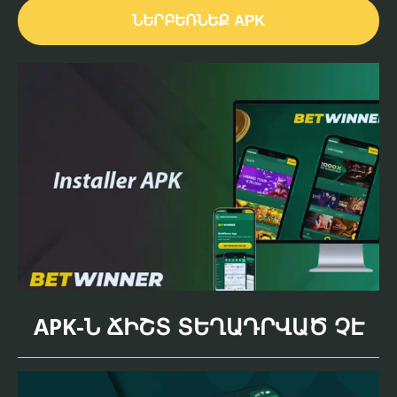
ՆԵՐԲԵՌՆԵՔ APK
APK-Ն ՃԻՇՏ ՏԵՂԱԴՐՎԱԾ ՉԷ