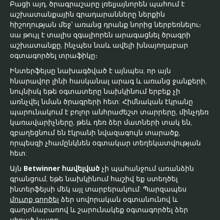
Բացի այդ, ծրագրաշարը լռելյայնորեն պահում է
աշխատանքային գրադարանները ներքին
հիշողության մեջ՝ առանց դրանք նորից ներբեռնելու։
սա թույլ է տալիս զգալիորեն արագացնել ծրագրի
աշխատանքը, ինչպես նաև ավելի խնայողաբար
օգտագործել տրաֆիկը։
Ինտերֆեյսը նախագծված է այնպես, որ այն
հնարավոր լինի հասկանալ արագ և առանց ջանքերի,
նույնիսկ եթե օգտատերը նախկինում երբեք չի
առնչվել նման ծրագրերի հետ: Հիմնական էկրանը
պարունակում է բոլոր անհրաժեշտ տարրերը, մինչդեռ
կառավարիչները, թեև դեռ ձեր մատների տակ են,
զբաղեցնում են էկրանի նվազագույն տարածք,
որպեսզի չհամընկնեն օգտակար տեղեկատվության
հետ:
Այն
Betwinner հավելված
չի պահանջում առանձին
գրանցում, եթե նախկինում հաշիվ եք ստեղծել
ինտերֆեյսի մեկ այլ տարբերակում: Պարզապես
մուտք գործել
ձեր սովորական օգտանունով և
գաղտնաբառով և շարունակեք օգտագործել ձեր
սիրած կայքը: