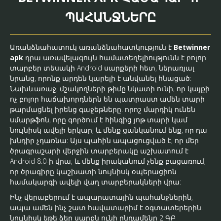
ՊԱՀԱՆՋՆԵՐԸ
Առանձնահատուկ առանձնահատկություն է
Betwinner
apk
դրա առավելագույն համատեղելիությունն է բոլոր
տարբեր տեսակի Android սարքերի հետ, ներառյալ
նրանց, որոնք արդեն կարելի է անվանել հնացած:
Նախևառաջ, մշակողների թիմը նկատի ունի, որ կայքի
ոչ բոլոր հաճախորդներն են պատրաստ ամեն տարի
թարմացնել իրենց գաջեթները. որոշ մարդիկ ունեն
սմարթֆոն, որը գործում է հինգից յոթ տարի կամ
նույնիսկ ավելի երկար, և մենք ցանկանում ենք, որ դա
խնդիր չդառնա: Այս պահին ապացուցված է, որ մեր
ծրագրաշարի վերջին տարբերակը աշխատում է
Android 8.0-ի վրա, և մենք իրականում չենք բացառում,
որ ծրագիրը կաշխատի նույնիսկ օպերացիոն
համակարգի ավելի վաղ տարբերակների վրա:
Ինչ վերաբերում է ապարատային պահանջներին,
ապա ամեն ինչ շատ հավատարիմ է օգտատերերին.
նույնիսկ եթե ձեր սարքն ունի ընդամենը 2 ԳԲ