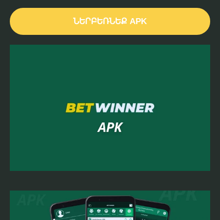
ՆԵՐԲԵՌՆԵՔ APK