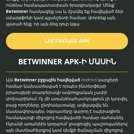
ունենա համապատասխան ծրագրակազմ: Մենք՝
Betwinner
հասկացեք սա և մշակել եք հավելված ձեր
սմարթֆոնի կամ պլանշետի համար. փորձեք այն,
վստահ ենք, որ այն ձեզ դուր կգա:
ՆԵՐԲԵՌՆԵՔ APK
BETWINNER APK-Ի ՄԱՍԻՆ
Այն
Betwinner բջջային հավելված
Android սարքերի
համար նախատեսված է որպես ինտերֆեյսի
բրաուզերի տարբերակի ամբողջական չափի
փոխարինում: Ոչ մի առանձնահատկություն չի կտրվել,
բայց որոշները, ընդհակառակը, ավելացվել են.
մասնավորապես, օգտատերը կարող է օպերացիոն
համակարգի միջոցով հավելվածի համար սահմանել
էկրանի առանձին կողպում՝ լրացուցիչ պաշտպանելով
այն մատնահետքով կամ դեմքի ճանաչման միջոցով։