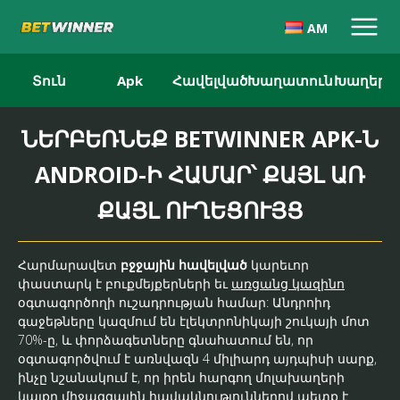
AM
Տուն
Apk
Հավելված
Խաղատուն
Խաղեր
ՆԵՐԲԵՌՆԵՔ BETWINNER APK-Ն
ANDROID-Ի ՀԱՄԱՐ՝ ՔԱՅԼ ԱՌ
ՔԱՅԼ ՈՒՂԵՑՈՒՅՑ
Հարմարավետ
բջջային հավելված
կարեւոր
փաստարկ է բուքմեյքերների եւ
առցանց կազինո
օգտագործողի ուշադրության համար: Անդրոիդ
գաջեթները կազմում են էլեկտրոնիկայի շուկայի մոտ
70%-ը, և փորձագետները գնահատում են, որ
օգտագործվում է առնվազն 4 միլիարդ այդպիսի սարք,
ինչը նշանակում է, որ իրեն հարգող մոլախաղերի
կայքը միջազգային հավակնություններով պետք է