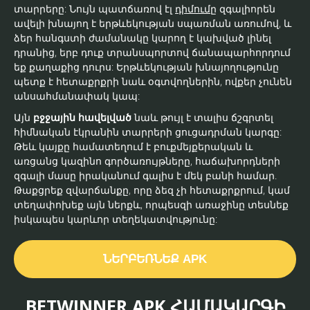
տարրերը: Նույն պատճառով էլ
դիմումը
զգալիորեն
ավելի խնայող է երթևեկության սպառման առումով, և
ձեր հանգստի ժամանակը կարող է կախված լինել
դրանից, երբ դուք տրանսպորտով ճանապարհորդում
եք քաղաքից դուրս: Երթևեկության խնայողությունը
պետք է հետաքրքրի նաև օգտվողներին, ովքեր չունեն
անսահմանափակ կապ:
Այն
բջջային հավելված
նաև թույլ է տալիս ճշգրտել
հիմնական էկրանին տարրերի ցուցադրման կարգը:
Թեև կայքը համատեղում է բուքմեյքերական և
առցանց կազինո գործառույթները, հաճախորդների
զգալի մասը իրականում գալիս է մեկ բանի համար.
Թաքցրեք զվարճանքը, որը ձեզ չի հետաքրքրում, կամ
տեղափոխեք այն ներքև, որպեսզի առաջինը տեսնեք
իսկապես կարևոր տեղեկատվությունը:
ՆԵՐԲԵՌՆԵՔ APK
BETWINNER APK ՀԱՄԱԿԱՐԳԻ