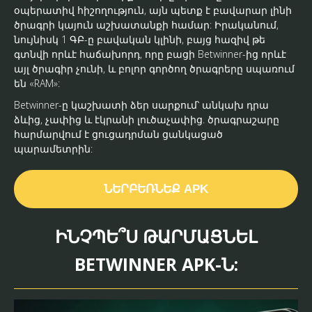
օպերատիվ հիշողություն, այն պետք է բավարար լինի
ծրագրի կայուն աշխատանքի համար: Իրականում,
նույնիսկ 1 ԳԲ-ը բավական կլինի, բայց հազիվ թե
գտնվի որևէ հաճախորդ, որը բացի Betwinner-ից որևէ
այլ ծրագիր չունի, և բոլոր գործող ծրագրերը սպառում
են «RAM»:
Betwinner-ը կաշխատի ձեր սարքում՝ անկախ դրա
ձևից, չափից և էկրանի լուծաչափից. ծրագրաշարը
հարմարվում է ցուցադրման ցանկացած
պարամետրին:
ՆԵՐԲԵՌՆԵՔ APK
ԻՆՉՊԵ՞Ս ԹԱՐՄԱՑՆԵԼ
BETWINNER APK-Ն: