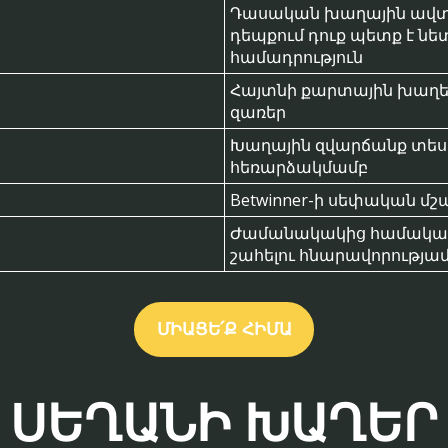
Դասական խաղային ավտ
դեպքում դուք պետք է ն
համադրություն
Հայտնի քարտային խաղեր 
զառեր
Խաղային զվարճանք տես
հեռարձակմամբ
Betwinner-ի սեփական մշ
Ժամանակակից համակարգ
շահելու հնարավորությա
ՄԻԱՑԵ՛Ք ՀԻՄԱ
ՍԵՂԱՆԻ ԽԱՂԵՐ