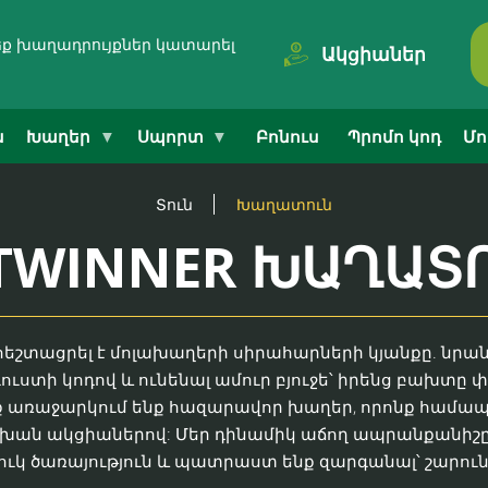
կսեք խաղադրույքներ կատարել
Ակցիաներ
ն
Խաղեր
Սպորտ
Բոնուս
Պրոմո կոդ
Մո
Տուն
Խաղատուն
TWINNER ԽԱՂԱՏ
հեշտացրել է մոլախաղերի սիրահարների կյանքը. նրան
ստի կոդով և ունենալ ամուր բյուջե՝ իրենց բախտը փ
մենք առաջարկում ենք հազարավոր խաղեր, որոնք համ
ն ակցիաներով: Մեր դինամիկ աճող ապրանքանիշը կառ
ուկ ծառայություն և պատրաստ ենք զարգանալ՝ շարուն