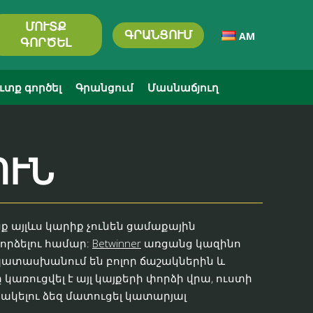
ՄՈՒՏՔ
ԳՐԱՆՑՈՒՄ
AM
ԳՈՐԾԵԼ
ւտք գործել
Գրանցում
Մասնաճյուղ
ՈՒՆ
ք այլևս կարիք չունեն ցամաքային
որձելու համար:
Betwinner
առցանց կազինո
ապատասխանում են բոլոր ճաշակներին և
ուցվել է այլ կայքերի փորձի վրա, ուստի
ակելու ձեզ մատուցել կատարյալ