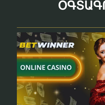
ՕԳՏԱԳՈ