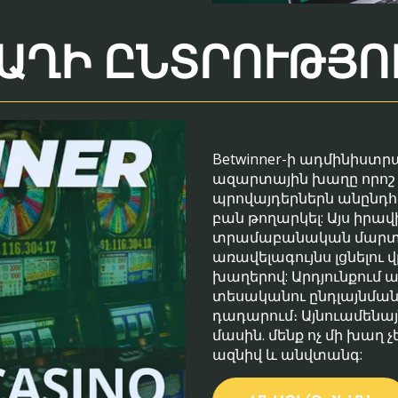
ԱՂԻ ԸՆՏՐՈՒԹՅՈ
Betwinner-ի ադմինիստրա
ազարտային խաղը որոշ 
պրովայդերներն անընդհ
բան թողարկել: Այս իրավ
տրամաբանական մարտավ
առավելագույնս լցնելո
խաղերով: Արդյունքում 
տեսականու ընդլայնման
դադարում։ Այնուամենայ
մասին. մենք ոչ մի խաղ
ազնիվ և անվտանգ: