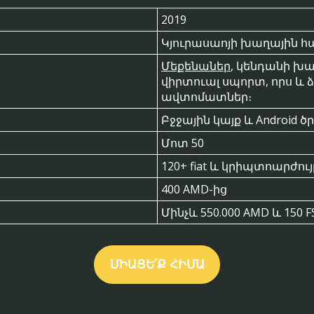
2019
Կյուրասաոյի խաղային 
Մեքենաներ
, կենդանի խա
վիրտուալ սպորտ, որս և 
ավտոմատներ։
Բջջային կայք և Android 
Մոտ 50
120+ fiat և կրիպտոարժու
400 AMD-ից
Մինչև 550.000 AMD և 150
ՄԻԱՑԵ՛Ք ՀԻՄԱ