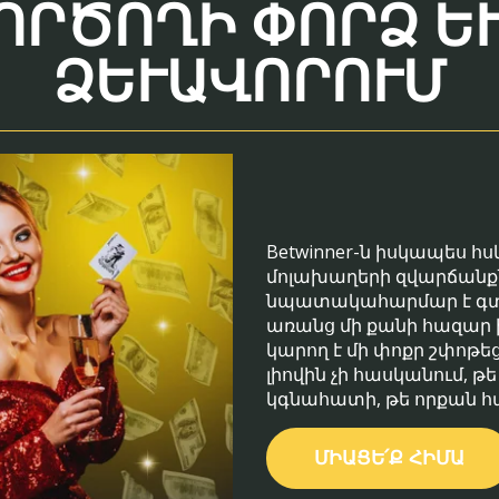
ՐԾՈՂԻ ՓՈՐՁ ԵՒ 
ԵՒԱՎՈՐՈՒՄ
Betwinner-ն իսկապես 
մոլախաղերի զվարճանքն
նպատակահարմար է գտել
առանց մի քանի հազար խ
կարող է մի փոքր շփոթեց
լիովին չի հասկանում, թ
կգնահատի, թե որքան հ
ՄԻԱՑԵ՛Ք ՀԻՄԱ