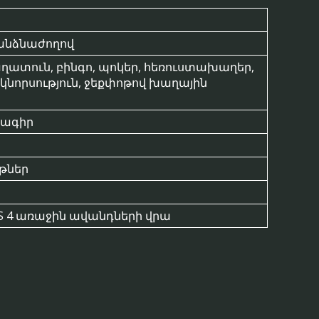
հանձնաժողով
ղատուն, բինգո, պոկեր, հեռուստախաղեր,
ձկնորսություն, ջեքփոթով խաղային
ծրագիր
յթներ
 FS 4 առաջին ավանդների վրա